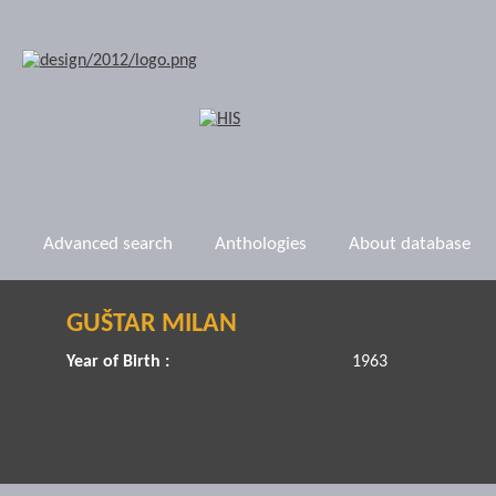
Advanced search
Anthologies
About database
GUŠTAR MILAN
Year of Birth :
1963