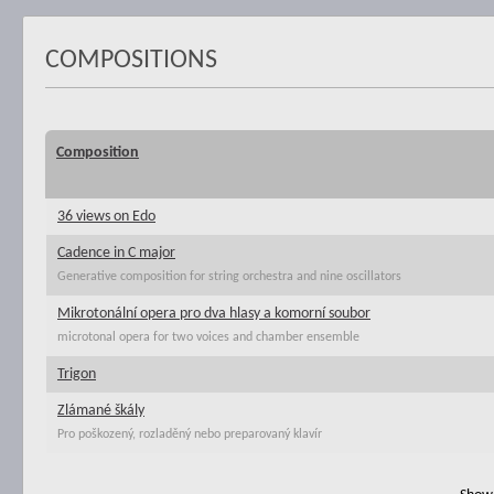
COMPOSITIONS
Composition
36 views on Edo
Cadence in C major
Generative composition for string orchestra and nine oscillators
Mikrotonální opera pro dva hlasy a komorní soubor
microtonal opera for two voices and chamber ensemble
Trigon
Zlámané škály
Pro poškozený, rozladěný nebo preparovaný klavír