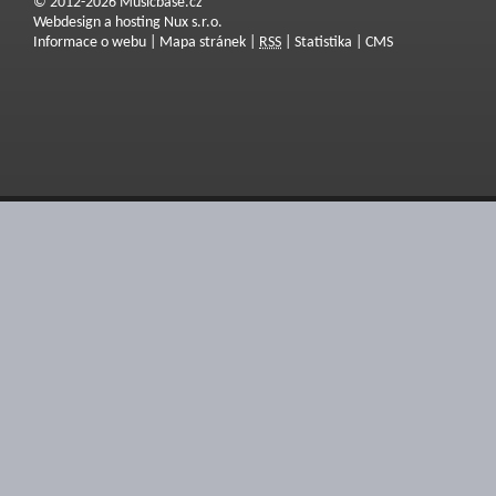
© 2012-2026 Musicbase.cz
Webdesign a hosting Nux s.r.o.
Informace o webu
|
Mapa stránek
|
RSS
|
Statistika
|
CMS