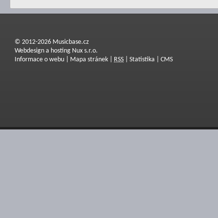
© 2012-2026 Musicbase.cz
Webdesign a hosting Nux s.r.o.
Informace o webu
|
Mapa stránek
|
RSS
|
Statistika
|
CMS