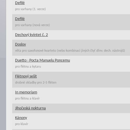
Defilé
pro varhany (1. verze)
Defilé
pro varhany (nová verze)
Dechový kvintet č. 2
Doslov
věta pro saxofonové kvarteto (nebo kombinaci jiných čtyř dřev. dech. nástrojů)
Duetto - Pocta Manuelu Poncemu
pro flétnu a kytaru
Flétnový sešit
drobné skladby pro 2-5 fléten
In memoriam
pro flétnu a klavír
Jihočeská nokturna
Kánony
pro klavír