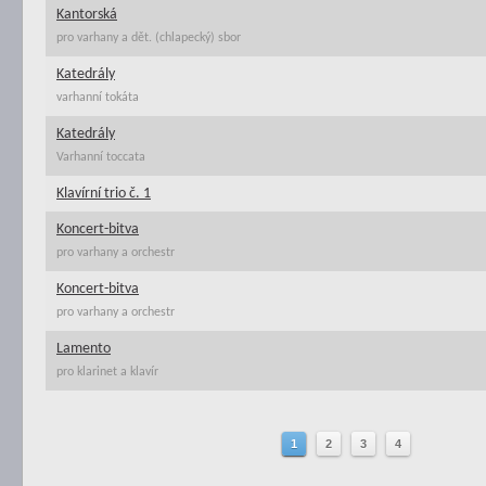
Kantorská
pro varhany a dět. (chlapecký) sbor
Katedrály
varhanní tokáta
Katedrály
Varhanní toccata
Klavírní trio č. 1
Koncert-bitva
pro varhany a orchestr
Koncert-bitva
pro varhany a orchestr
Lamento
pro klarinet a klavír
1
2
3
4