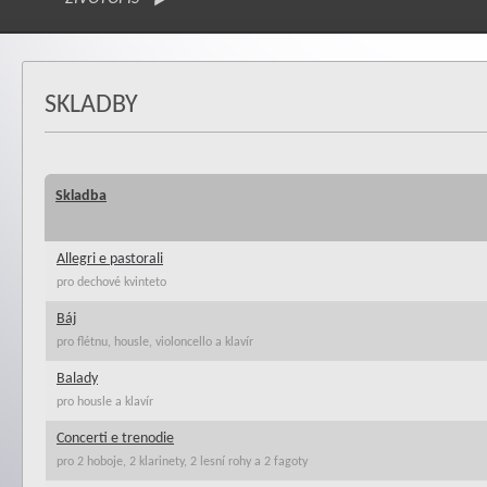
SKLADBY
Skladba
Allegri e pastorali
pro dechové kvinteto
Báj
pro flétnu, housle, violoncello a klavír
Balady
pro housle a klavír
Concerti e trenodie
pro 2 hoboje, 2 klarinety, 2 lesní rohy a 2 fagoty