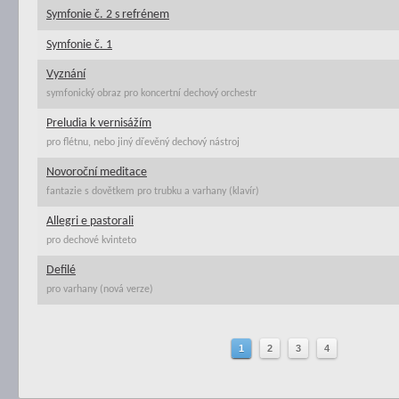
Symfonie č. 2 s refrénem
Symfonie č. 1
Vyznání
symfonický obraz pro koncertní dechový orchestr
Preludia k vernisážím
pro flétnu, nebo jiný dřevěný dechový nástroj
Novoroční meditace
fantazie s dovětkem pro trubku a varhany (klavír)
Allegri e pastorali
pro dechové kvinteto
Defilé
pro varhany (nová verze)
1
2
3
4