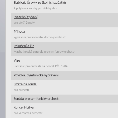
Slabikář. Úryvky ze školních začátků
4 polyfonní kousky pro dětský sbor
Svatební zpívání
pro dívčí, ženský
Příhoda
vyprávění pro koncertní dechový orchestr
Pokušení a čin
Macbethovská paralela pro symfonický orchestr
Vize
Fantasie pro orchestr na počest RČH 1984
Povídka. Symfonické vyprávění
Smrtelná ronda
pro orchestr
Sonáta pro symfonický orchestr.
Koncert-bitva
pro varhany a orchestr