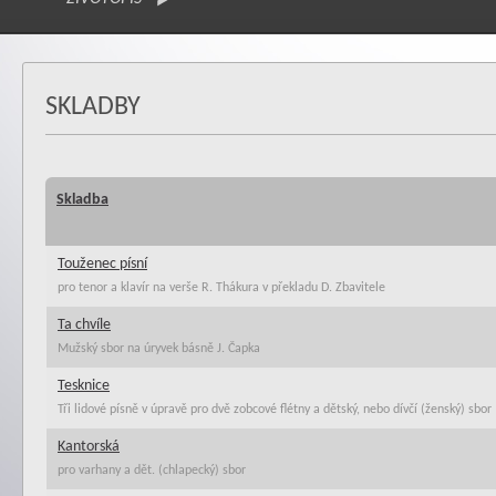
SKLADBY
Skladba
Touženec písní
pro tenor a klavír na verše R. Thákura v překladu D. Zbavitele
Ta chvíle
Mužský sbor na úryvek básně J. Čapka
Tesknice
Tři lidové písně v úpravě pro dvě zobcové flétny a dětský, nebo dívčí (ženský) sbor
Kantorská
pro varhany a dět. (chlapecký) sbor