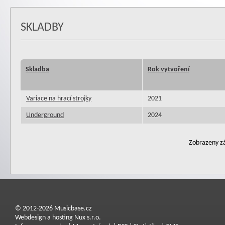
SKLADBY
Skladba
Rok vytvoření
Variace na hrací strojky
2021
Underground
2024
Zobrazeny zá
© 2012-2026 Musicbase.cz
Webdesign a hosting Nux s.r.o.