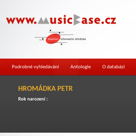
Podrobné vyhledávání
Antologie
O databázi
HROMÁDKA PETR
Rok narození :