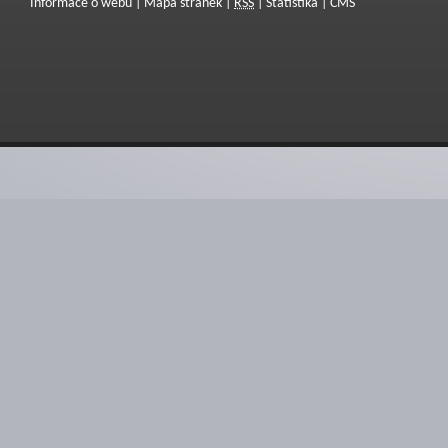
Informace o webu
|
Mapa stránek
|
RSS
|
Statistika
|
CMS