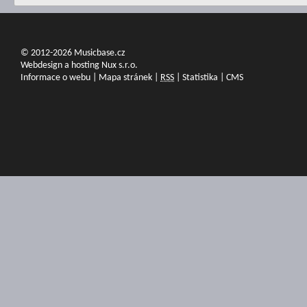
© 2012-2026 Musicbase.cz
Webdesign a hosting Nux s.r.o.
Informace o webu
|
Mapa stránek
|
RSS
|
Statistika
|
CMS