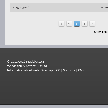
Magorigami
Acher
3
4
5
6
7
Show reco
© 2012-2026 Musicbase.cz
Webdesign & hosting Nux Ltd.
Information about web
|
Sitemap
|
RSS
|
Statistics
|
CMS