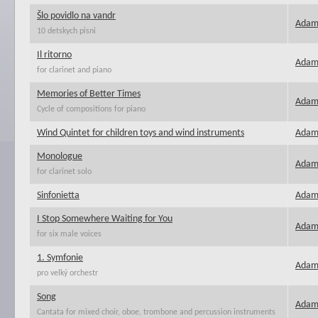
Šlo povidlo na vandr
Adamí
10 detskych pisni
Il ritorno
Adamí
for clarinet and piano
Memories of Better Times
Adamí
Cycle of compositions for piano
Wind Quintet for children toys and wind instruments
Adamí
Monologue
Adamí
for clarinet solo
Sinfonietta
Adamí
I Stop Somewhere Waiting for You
Adamí
for six male voices
1. Symfonie
Adamí
pro velký orchestr
Song
Adamí
Cantata for mixed choir, oboe, trombone and percussion instruments