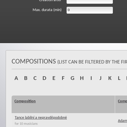
Creation after
Max. durata (min)
COMPOSITIONS
(LIST CAN BE FILTERED BY THE 
A
B
C
D
E
F
G
H
I
J
K
L
Composition
Comp
Tance labilní a nepravděpodobné
Adamí
for 10 musicians