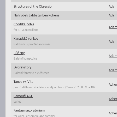
Structures of the Obsession
Adamí
Náhrobek Sabbatai ben Kohena
Adamí
Chodská polka
Adams
for 1 - 3 accordions
Kanadský venkov
Adam
Baletní kus pro 24 tanečníků
Bílé sny
Adam
Baletní kompozice
Dvořákstory
Adam
Baletní fantazie o 2 částech
Tance sv. Víta
Acher
pro tři dálkové ovladače a malý orchestr (Tanec č. 7., 8., 9. a 10)
Camoufl.AGE
Acher
ballet
Fantasmagoratorium
Acher
for voice, ensemble and sampler