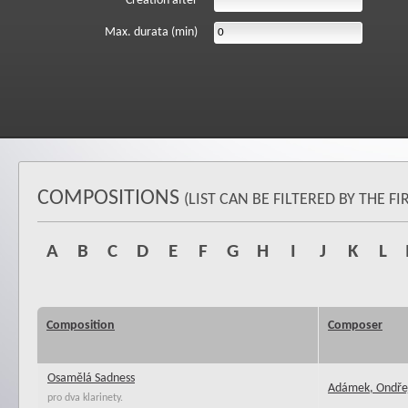
Creation after
Max. durata (min)
COMPOSITIONS
(LIST CAN BE FILTERED BY THE 
A
B
C
D
E
F
G
H
I
J
K
L
Composition
Composer
Osamělá Sadness
Adámek, Ondře
pro dva klarinety.