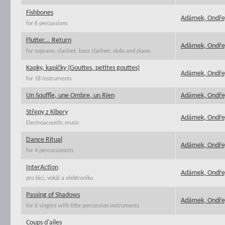
Fishbones
Adámek, Ondře
for 6 percussions
Flutter... Return
Adámek, Ondře
for soprano, clarinet, bass clarinet, viola and piano
Kapky, kapičky (Gouttes, petites gouttes)
Adámek, Ondře
for 18 instruments
Un Souffle, une Ombre, un Rien
Adámek, Ondře
Střepy z Kibery
Adámek, Ondře
Electroacoustic music
Dance Ritual
Adámek, Ondře
for 4 percussionists
InterAction
Adámek, Ondře
pro bicí, vokál a elektroniku
Passing of Shadows
Adámek, Ondře
for 6 singers with litte percussion instruments
Coups d'ailes