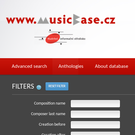
Advanced search
Anthologies
About database
FILTERS
RESET FILTER
Composition name
Composer last name
Creation before