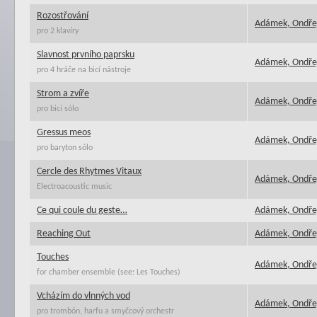
Rozostřování
Adámek, Ondře
pro 2 klavíry
Slavnost prvního paprsku
Adámek, Ondře
pro 4 hráče na bicí nástroje
Strom a zvíře
Adámek, Ondře
pro bicí sólo
Gressus meos
Adámek, Ondře
pro baryton sólo
Cercle des Rhytmes Vitaux
Adámek, Ondře
Electroacoustic music
Ce qui coule du geste…
Adámek, Ondře
Reaching Out
Adámek, Ondře
Touches
Adámek, Ondře
for chamber ensemble (see: Les Touches)
Vcházím do vlnných vod
Adámek, Ondře
pro trombón, harfu a smyčcový orchestr