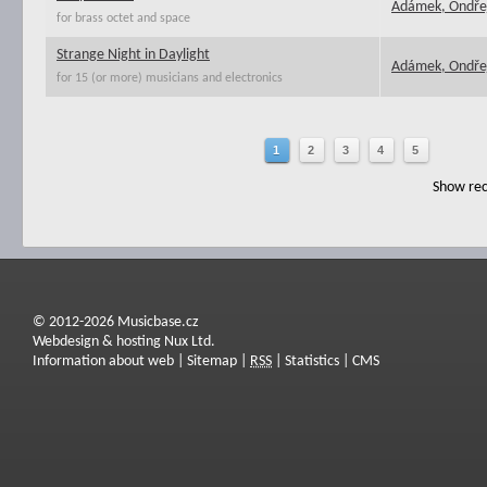
Adámek, Ondře
for brass octet and space
Strange Night in Daylight
Adámek, Ondře
for 15 (or more) musicians and electronics
1
2
3
4
5
Show rec
© 2012-2026 Musicbase.cz
Webdesign & hosting Nux Ltd.
Information about web
|
Sitemap
|
RSS
|
Statistics
|
CMS