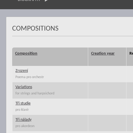
COMPOSITIONS
Composition
Creation year
R
Zrození
Poema pro orchestr
Variations
for strings and harpsichord
Tři studie
pro klavír
Tři nálady
pro akordeon