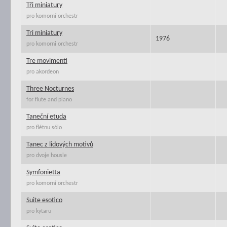
Tři miniatury
pro komorní orchestr
Tri miniatury
1976
pro komorni orchestr
Tre movimenti
pro akordeon
Three Nocturnes
for flute and piano
Taneční etuda
pro flétnu sólo
Tanec z lidových motivů
pro dvoje housle
Symfonietta
pro komorní orchestr
Suite esotico
pro kytaru