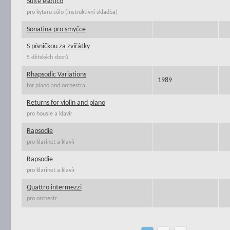
Suite esotico
pro kytaru sólo (instruktivní skladba)
Sonatina pro smyčce
S písničkou za zvířátky
5 dětských sborů
Rhapsodic Variations
1989
for piano and orchestra
Returns for violin and piano
pro housle a klavír
Rapsodie
pro klarinet a klavír
Rapsodie
pro klarinet a klavír
Quattro intermezzi
pro orchestr