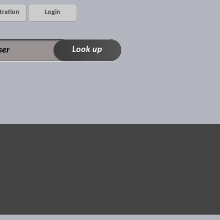
tration
Login