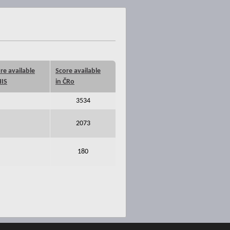
re available
Score available
HIS
in ČRo
3534
2073
180