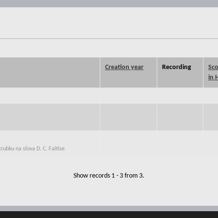
Creation year
Recording
Sco
in 
rubku na slova D. C. Faltise
Show records 1 - 3 from 3.