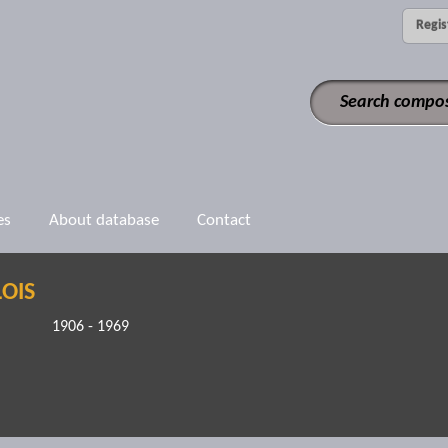
Regis
es
About database
Contact
LOIS
1906 - 1969