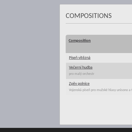
COMPOSITIONS
Composition
Píseň vítězná
Večerní hudba
pro malý orchestr
Zpěv polnice
Vojenská píseň pro mužské hlasy unisono a t