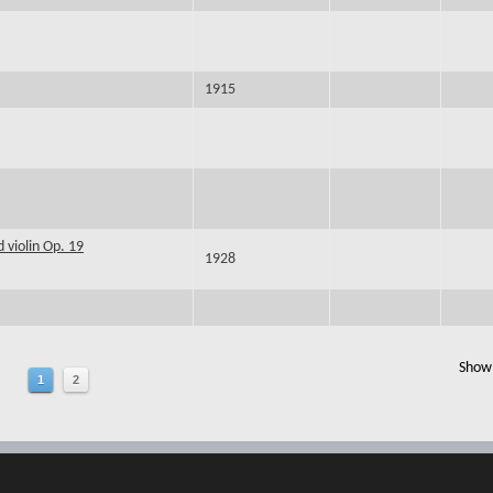
1915
 violin Op. 19
1928
Show 
1
2