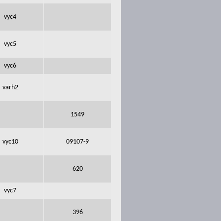
vyc4
vyc5
vyc6
varh2
1549
vyc10
09107-9
620
vyc7
396