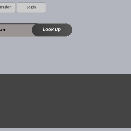
tration
Login