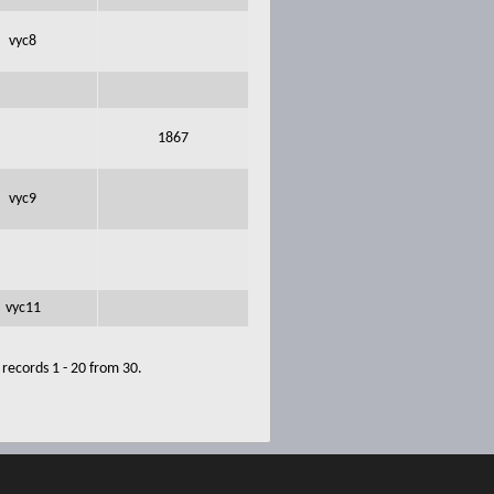
vyc8
1867
vyc9
vyc11
records 1 - 20 from 30.