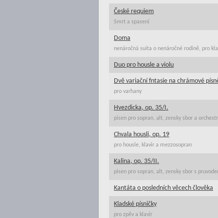
České requiem
Smrt a spasení
Doma
nenáročná suita o nenáročné rodině, pro kla
Duo pro housle a violu
Dvě variační fntasie na chrámové písn
pro varhany
Hvezdicka, op. 35/I.
pisen pro sopran, alt, zensky sbor a orchestr
Chvala housli, op. 19
pro housle, klavir a mezzosopran
Kalina, op. 35/II.
pisen pro sopran, alt, zensky sbor s pruvod
Kantáta o posledních věcech člověka
Kladské písničky
pro zpěv a klavír