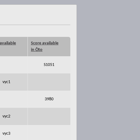
available
Score available
in ČRo
S1051
vyc1
3980
vyc2
vyc3