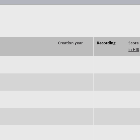
Creation year
Recording
Score 
in HIS