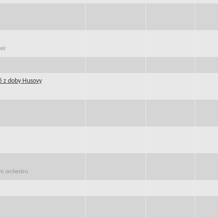
vír
ě z doby Husovy
em orchestru