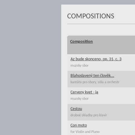
COMPOSITIONS
Composition
Az bude skonceno, op. 31, c. 3
muzsky sbor
Blahoslavený ten člověk...
kantáta pro sbory, sóla a orchestr
Cerveny kvet - ja
muzsky sbor
Cestou
drobné skladby pro klavír
Con moto
for Violin and Piano