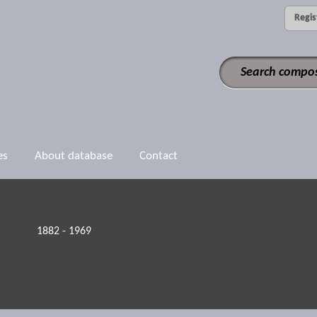
Regis
es
About database
Contact
1882 - 1969