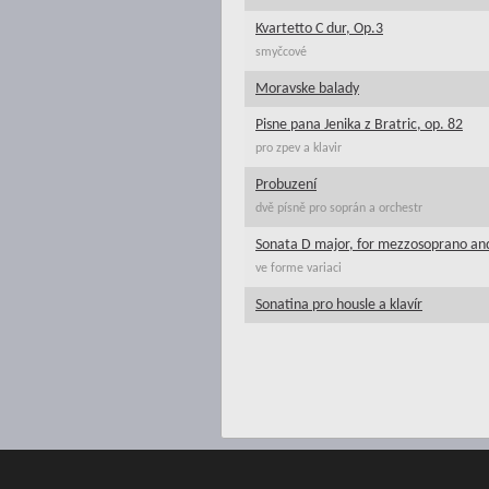
Kvartetto C dur, Op.3
smyčcové
Moravske balady
Pisne pana Jenika z Bratric, op. 82
pro zpev a klavir
Probuzení
dvě písně pro soprán a orchestr
Sonata D major, for mezzosoprano and
ve forme variaci
Sonatina pro housle a klavír