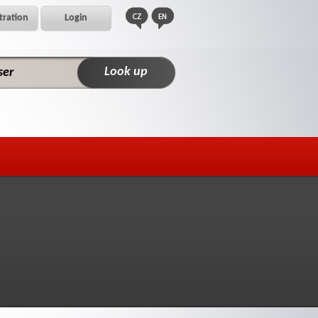
tration
Login