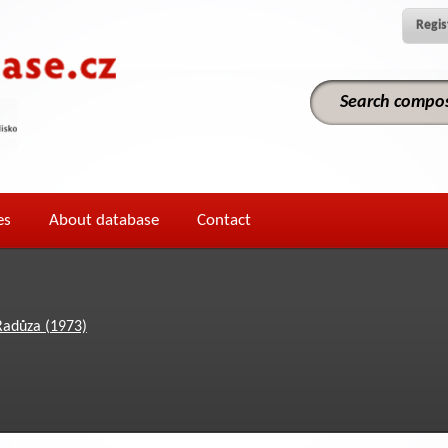
Regis
es
About database
Contact
Radůza (1973)