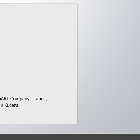
ProART Company – tanec,
an Kučera