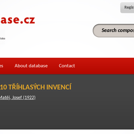
Regis
es
About database
Contact
10 TŘÍHLASÝCH INVENCÍ
Matěj, Josef (1922)