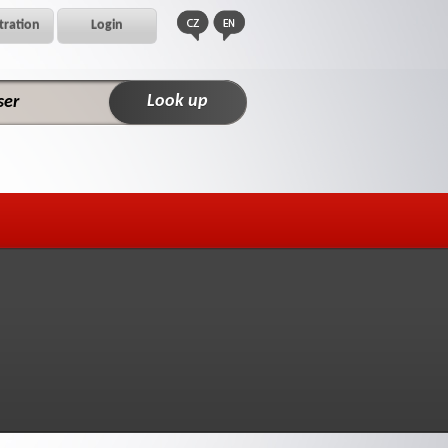
tration
Login