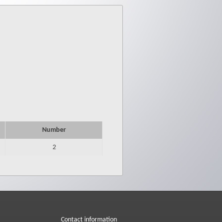
Number
2
Contact information