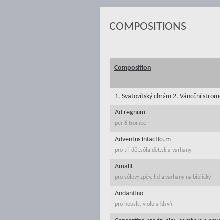
COMPOSITIONS
Composition
1. Svatovítský chrám 2. Vánoční stro
Ad regnum
per 6 trombe
Adventus infacticum
pro tři dět.sóla,dět.sb.a varhany
Amalii
pro sólový zpěv, lid a varhany na biblický
Andantino
pro housle, violu a klavír