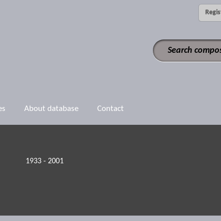
Regis
es
About database
Contact
1933 - 2001