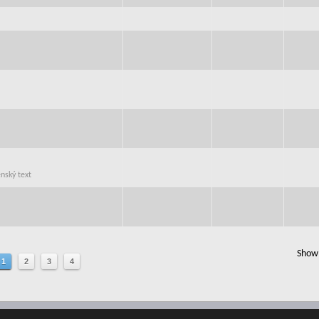
ěnský text
Show 
1
2
3
4