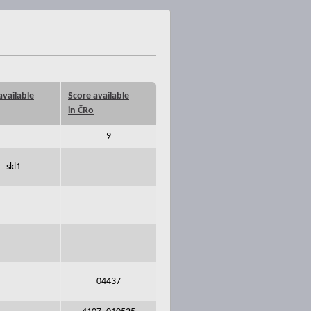
available
Score available
in ČRo
9
skl1
04437