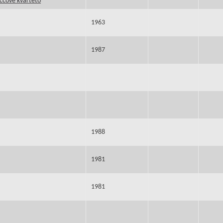
čcové kvarteto
1963
1987
1988
1981
1981