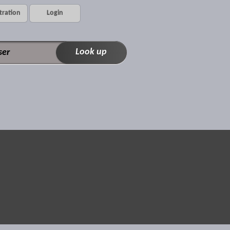
tration
Login