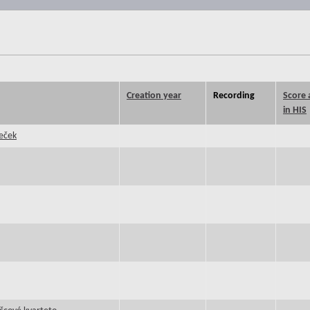
Creation year
Recording
Score 
in HIS
meček