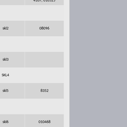
4107, 010525
skl2
08096
skl3
SKL4
skl5
8352
skl6
010468