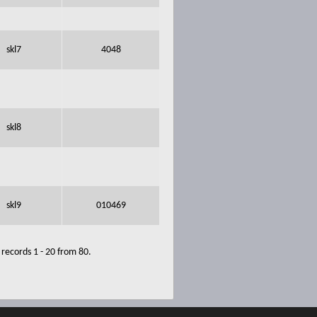
skl7
4048
skl8
skl9
010469
records 1 - 20 from 80.