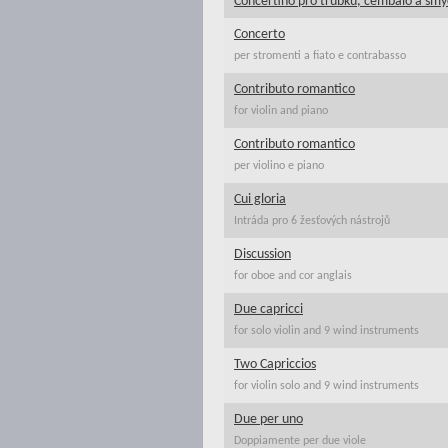
Concertino pro trubku, cembalo a smy
Concerto
per stromenti a fiato e contrabasso
Contributo romantico
for violin and piano
Contributo romantico
per violino e piano
Cui gloria
Intráda pro 6 žesťových nástrojů
Discussion
for oboe and cor anglais
Due capricci
for solo violin and 9 wind instruments
Two Capriccios
for violin solo and 9 wind instruments
Due per uno
Doppiamente per due viole