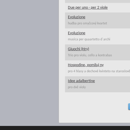
Due per uno - per 2 viole
Evoluzione
hudba pro smyčcový kvartet
Evoluzione
musica per quaartetto d´archi
Giuochi (Hry)
Trio pro violu, cello a kontrabas
Hospodine, pomiluj ny
pro 4 hlasy a dechové kvinteto na staroslov
Idee adalbertine
pro dvě violy