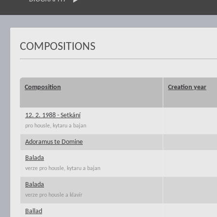
COMPOSITIONS
Composition
Creation year
12. 2. 1988 - Setkání
pro housle, kytaru a bajan
Adoramus te Domine
Balada
verze pro housle, kytaru a bajan
Balada
verze pro housle a klavír
Ballad