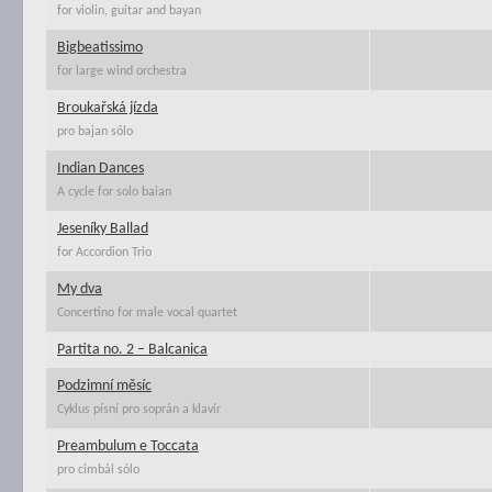
for violin, guitar and bayan
Bigbeatissimo
for large wind orchestra
Broukařská jízda
pro bajan sólo
Indian Dances
A cycle for solo baian
Jeseníky Ballad
for Accordion Trio
My dva
Concertino for male vocal quartet
Partita no. 2 – Balcanica
Podzimní měsíc
Cyklus písní pro soprán a klavír
Preambulum e Toccata
pro cimbál sólo