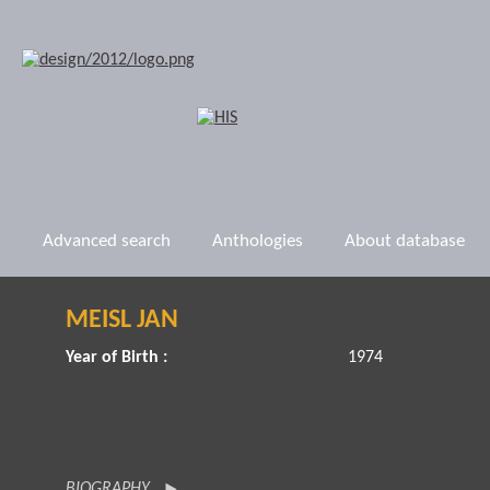
Advanced search
Anthologies
About database
MEISL JAN
Year of Birth :
1974
BIOGRAPHY