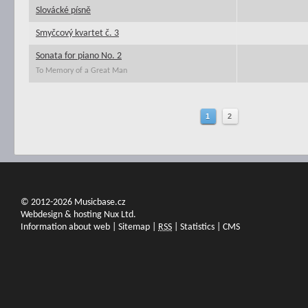
Slovácké písně
Smyčcový kvartet č. 3
Sonata for piano No. 2
To Memory of a Great Man
1
2
© 2012-2026 Musicbase.cz
Webdesign & hosting Nux Ltd.
Information about web
|
Sitemap
|
RSS
|
Statistics
|
CMS