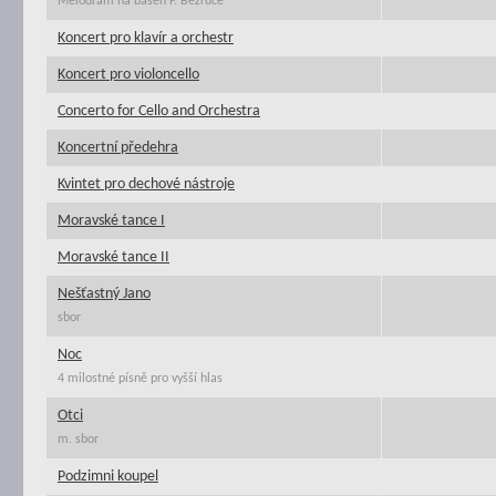
Melodram na báseň P. Bezruče
Koncert pro klavír a orchestr
Koncert pro violoncello
Concerto for Cello and Orchestra
Koncertní předehra
Kvintet pro dechové nástroje
Moravské tance I
Moravské tance II
Nešťastný Jano
sbor
Noc
4 milostné písně pro vyšší hlas
Otci
m. sbor
Podzimni koupel