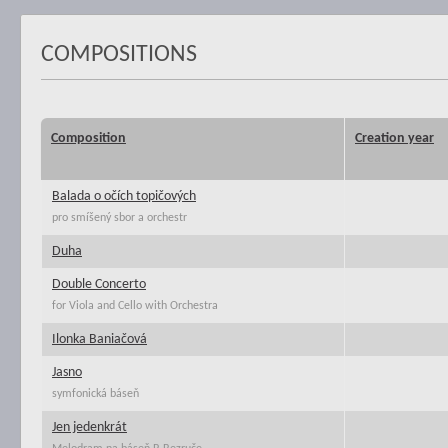
COMPOSITIONS
Composition
Creation year
Balada o očích topičových
pro smíšený sbor a orchestr
Duha
Double Concerto
for Viola and Cello with Orchestra
Ilonka Baniačová
Jasno
symfonická báseň
Jen jedenkrát