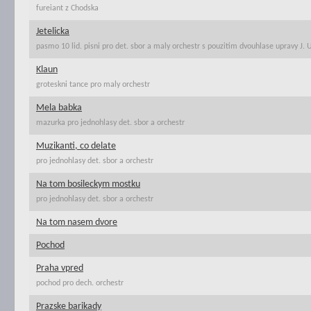
fureiant z Chodska
Jetelicka
pasmo 10 lid. pisni pro det. sbor a maly orchestr s pouzitim dvouhlase upravy J.
Klaun
groteskni tance pro maly orchestr
Mela babka
mazurka pro jednohlasy det. sbor a orchestr
Muzikanti, co delate
pro jednohlasy det. sbor a orchestr
Na tom bosileckym mostku
pro jednohlasy det. sbor a orchestr
Na tom nasem dvore
Pochod
Praha vpred
pochod pro dech. orchestr
Prazske barikady