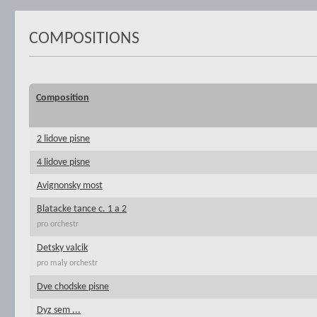
COMPOSITIONS
Composition
2 lidove pisne
4 lidove pisne
Avignonsky most
Blatacke tance c. 1 a 2
pro orchestr
Detsky valcik
pro maly orchestr
Dve chodske pisne
Dyz sem ...