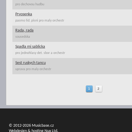
pro dechovou hudbu
Prvosenka
pasmo lid. pisni pro maly orchestr
Rada, rada
sousedska
Spadla mi sablicka
pro jednohlasy det. sbor a orchestr
Sest ruskych tancu
uprava pro maly orchestr
1
2
© 2012-2026 Musicbase.cz
Webdesign & hosting Nux Ltd.